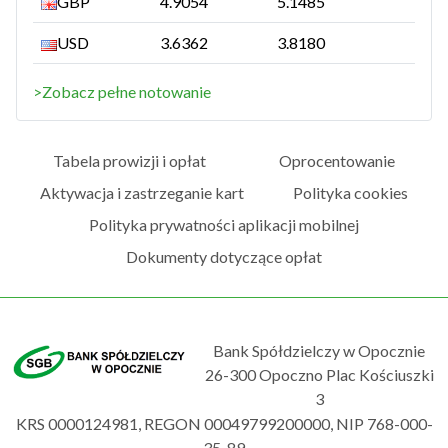
GBP
4.9054
5.1485
USD
3.6362
3.8180
>Zobacz pełne notowanie
Tabela prowizji i opłat
Oprocentowanie
Aktywacja i zastrzeganie kart
Polityka cookies
Polityka prywatności aplikacji mobilnej
Dokumenty dotyczące opłat
Bank Spółdzielczy w Opocznie
26-300 Opoczno Plac Kościuszki
3
KRS 0000124981, REGON 00049799200000, NIP 768-000-
35-89