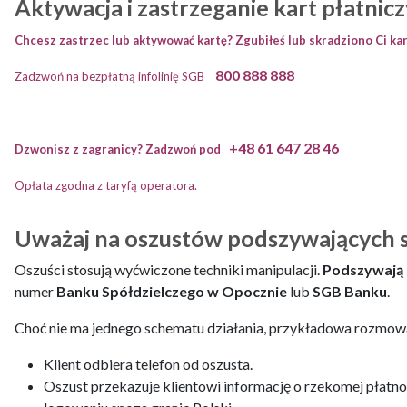
Aktywacja i zastrzeganie kart płatnic
Chcesz zastrzec lub aktywować kartę?
Zgubiłeś lub skradziono Ci ka
800 888 888
Zadzwoń na bezpłatną infolinię SGB
+
48 61 647 28 46
Dzwonisz z zagranicy? Zadzwoń pod
Opłata zgodna z taryfą operatora.
Uważaj na oszustów podszywających 
Oszuści stosują wyćwiczone techniki manipulacji.
Podszywają 
numer
Banku Spółdzielczego w Opocznie
lub
SGB Banku
.
Choć nie ma jednego schematu działania, przykładowa rozmow
Klient odbiera telefon od oszusta.
Oszust przekazuje klientowi informację o rzekomej płatnoś