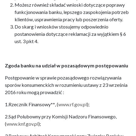
Możesz również składać wnioski dotyczące poprawy
funkcjonowania banku, lepszego zaspokojenia potrzeb
klientów, usprawnienia pracy lub poszerzenia oferty.
Do skarg i wniosków stosujemy odpowiednio
postanowienia dotyczące reklamacji za wyjątkiem § 6
ust. 3 pkt 4.
Zgoda banku na udział w pozasądowym postępowaniu
Postępowanie w sprawie pozasądowego rozwiązywania
sporów konsumenckich w rozumieniu ustawy z 23 września
2016 roku mogą prowadzić :
1.Rzecznik Finansowy
**
, (
www.rf.gov.pl
);
2.Sąd Polubowny przy Komisji Nadzoru Finansowego,
(
www.knf.gov.pl
);
3.Bankowy Arbitraż Konsumencki przy Związku Banków