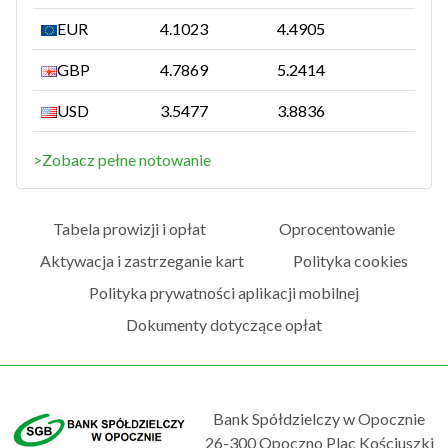
EUR
4.1023
4.4905
GBP
4.7869
5.2414
USD
3.5477
3.8836
>Zobacz pełne notowanie
Tabela prowizji i opłat
Oprocentowanie
Aktywacja i zastrzeganie kart
Polityka cookies
Polityka prywatności aplikacji mobilnej
Dokumenty dotyczące opłat
Bank Spółdzielczy w Opocznie
26-300 Opoczno Plac Kościuszki